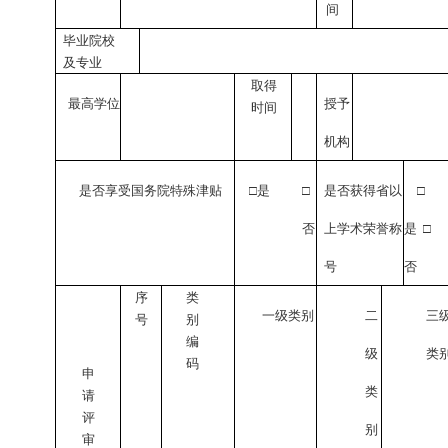
间
毕业院校
及专业
取得
最高学位
授予
时间
机构
是否享受国务院特殊津贴
□是
□
是否获得省以
□
否
上学术荣誉称
是
□
号
否
序
类
一级类别
二
三
号
别
编
级
类
码
申
类
请
评
别
审