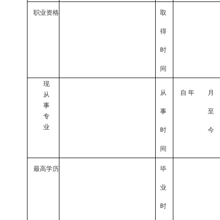
职业资格
取
得
时
间
现
从
自
年
月
从
事
事
至
专
业
时
今
间
最高学历
毕
业
时