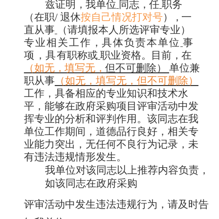
兹证明
，
我单位
同志
，
任
职
务
（在职
/ 退休
按自己情况打对号
），
一
直从事
（请填报本人所选评审专业
）
专业相
关
工作
，
具体负
责
本单
位
事
项
，
具
有职称或
职业资格
。
目前
，
在
（如无
，
填
写
无
，
但不可删除）
单位
兼
职从事
（如
无
，填
写
无，
但
不可删除
）
工作
，
具备相应
的
专业
知
识和技术
水
平，能够
在
政府采购项
目
评审活动
中
发
挥
专
业的
分
析和评判
作
用。该同
志
在我
单位工
作
期间，道
德
品行
良
好，
相
关专
业能
力
突出，无
任
何不良行为
记
录，未
有
违
法违
规情形发生。
我单位对该同志以上推荐内容负责，
如该同志在政府采购
评审活动中发生违法违规行为，请及时告