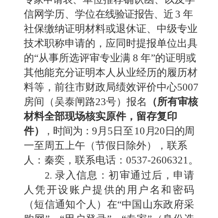
信网学历、学位
在线验证报告
、
近
3
年
社保缴纳证明材料
或退休证、
中级专业
技术职称申请的，应同时提报单位出
具
的
“从事所选评审专业满
8
年
”的证明或
其他能充分证明本
人从业经历的履历材
料
等，
前往
市财政
局绩效评价中心
5007
房间（吴泰闸路23号）
报名
（
所有审核
材料全部现场核实原件，留存复印
件
）
，时间为
：
9
月
5
日至
10
月
20
日的周
一至
周五
上午
（
节假日除外
）
，
联系
人：秦奕，联系电话：
0537-2606321
。
录入信息：初审通过后，申请
2.
人凭开设账户提供的用户
名和密码
（
短信通知个人
）
在
“中国山东政府采