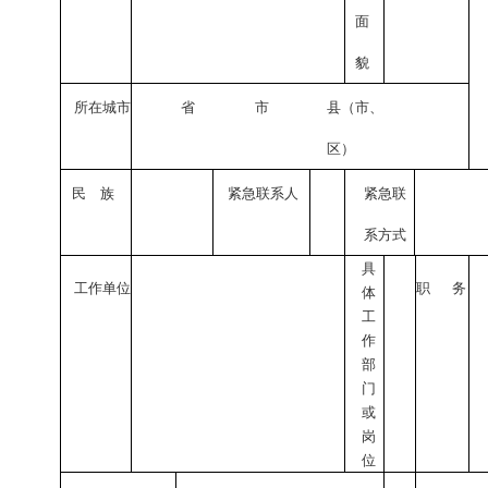
面
貌
所在城市
省
市
县（市、
区）
民
族
紧急联系人
紧急联
系方式
具
工作单位
职
务
体
工
作
部
门
或
岗
位