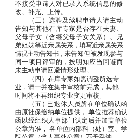
不接受申请人对已录入系统信息的修
改、补充、上
传。
（三）
选聘及续聘申请人请主动
告知与其他在库专家是否
存在夫妻、
父母子女
（
含继父母子女关系
）
、兄
弟姐妹等近亲
属关系，填写近亲属关系
情况主动告知书
，
未告知但
被发现参与
同一项目评审的，按明知应当回避而
未主动申请回
避情形处理。
（四）
在库专家如需调整所选专
业，请一并在集中审核前
完成，其他
时间将不再组织专业变更审核。
（五
）
已退休人员所在单位确认函
由原社保缴纳单位提供，
单位推荐确认
函以经组织人事部门认定后并加盖单位
公章为准，
各单位内部科
（处
）
室、学
院公章
（含人事处公章
）
不予采纳。