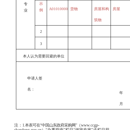
示
专
A01010000
货物
房屋和构
房屋
例
业
筑物
2
3
本人认为需要回避的单位
申请人签
名：
年
月
注：
1
.本表可在“中国山东政府采购网”
（
www.ccgp-
shandong.gov.cn
）
“
办事指南
”
栏目
“
评
审专家
”
子栏目获