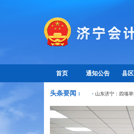
首页
通知公告
县区
头条要闻 :
·
告捷——济宁市注册会计师行业党...
山东济宁：四项举