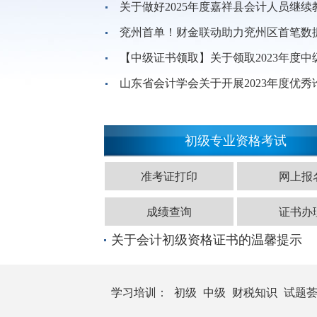
关于做好2025年度嘉祥县会计人员继
兖州首单！财金联动助力兖州区首笔数
【中级证书领取】关于领取2023年度
山东省会计学会关于开展2023年度优
初级专业资格考试
党建引领强根基 专业赋能提质效——
山东省注册会计师资产评估行业党建工
准考证打印
网上报
会计健儿英姿飒爽 奋力出击首战告捷
成绩查询
证书办
山东济宁：四项举措齐发力 行业党建结
关于会计初级资格证书的温馨提示
济宁市2026年企业类高端会计人才选
学习培训：
初级
中级
财税知识
试题
关于为受疫情防控政策影响被管控隔离未参